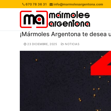
Ir
670 78 36 31
info@marmolesargentona.com
al
contenido
¡Mármoles Argentona te desea u
23 DICIEMBRE, 2025
NOTICIAS