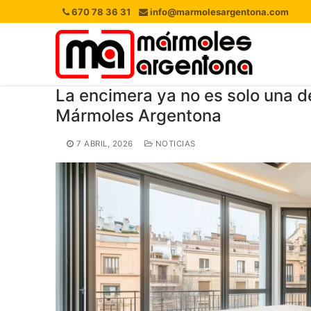
Ir
670 78 36 31
info@marmolesargentona.com
al
contenido
La encimera ya no es solo una de
Mármoles Argentona
7 ABRIL, 2026
NOTICIAS