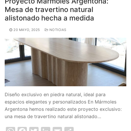
p
o
n
tir
Proyecto Mármoles Argentona:
p
o
Mesa de travertino natural
alistonado hecha a medida
k
20 MAYO, 2025
NOTICIAS
Diseño exclusivo en piedra natural, ideal para
espacios elegantes y personalizados En Mármoles
Argentona hemos realizado este proyecto exclusivo:
una mesa de travertino natural alistonado…