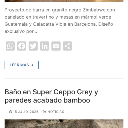
Proyecto de barra en granito negro Zimbabwe con
panelado en travertino y mesas en mármol verde
Guatemala y Calacatta Viola en Barcelona. Diseño
exclusivo por…
W
F
T
Li
E
C
h
a
w
n
m
o
at
c
itt
k
ai
m
LEER MÁS →
s
e
er
e
l
p
A
b
dI
ar
p
o
n
tir
Baño en Super Ceppo Grey y
p
o
paredes acabado bamboo
k
15 JULIO, 2025
NOTICIAS