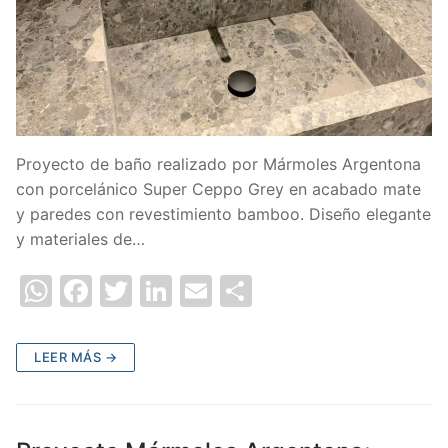
Proyecto de baño realizado por Mármoles Argentona
con porcelánico Super Ceppo Grey en acabado mate
y paredes con revestimiento bamboo. Diseño elegante
y materiales de…
W
F
T
Li
E
C
h
a
w
n
m
o
at
c
itt
k
ai
m
LEER MÁS →
s
e
er
e
l
p
A
b
dI
ar