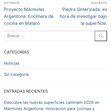
Navegación
ANTERIOR
SIGUIENTE
de
Entrada
Entrada
Proyecto Mármoles
Piedra Sinterizada: es
anterior:
siguiente:
entradas
Argentona: Encimera de
hora de investigar bajo
Article
cocina en Mataró
la superficie.
Name
Cooking
Buscar:
Surface
4.0:
La
CATEGORÍAS
primera
encimerade inducción
Noticias
100%
invisible
Sin categoría
Description
Cooking
Surface
ENTRADAS RECIENTES
4.0:
La
Descubre las nuevas superficies Laminam 2026 en
primera
Mármoles Argentona: innovación para cocinas y
encimerade inducción