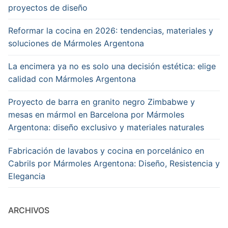
100%
proyectos de diseño
invisible
Reformar la cocina en 2026: tendencias, materiales y
Author
soluciones de Mármoles Argentona
cocinaintegral.net
Publisher
La encimera ya no es solo una decisión estética: elige
Name
calidad con Mármoles Argentona
marmoles
argentona
Proyecto de barra en granito negro Zimbabwe y
Publisher
mesas en mármol en Barcelona por Mármoles
Logo
Argentona: diseño exclusivo y materiales naturales
Fabricación de lavabos y cocina en porcelánico en
Cabrils por Mármoles Argentona: Diseño, Resistencia y
Elegancia
ARCHIVOS