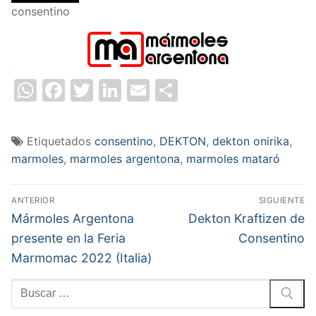
consentino
Summary
WhatsApp
Facebook
Twitter
LinkedIn
Email
Compartir
Etiquetados
consentino
,
DEKTON
,
dekton onirika
,
marmoles
,
marmoles argentona
,
marmoles mataró
Navegación
ANTERIOR
SIGUIENTE
de
Entrada
Entrada
Mármoles Argentona
Dekton Kraftizen de
anterior:
siguiente:
entradas
presente en la Feria
Consentino
Article
Marmomac 2022 (Italia)
Name
Dekton
Buscar:
Onirika
de