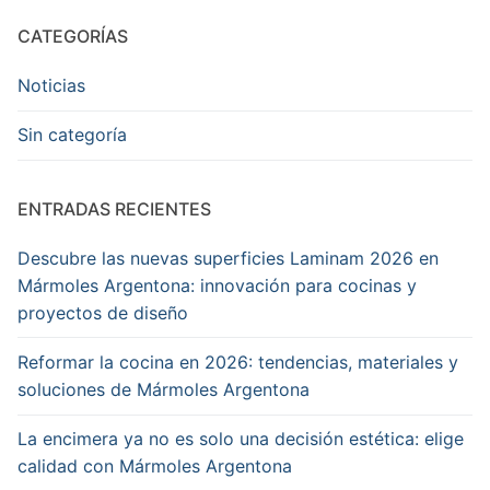
Consentino
CATEGORÍAS
Description
Dekton
Noticias
Onirika
de
Sin categoría
Consentino
Author
ENTRADAS RECIENTES
MARMOLES
ARGENTONA
Descubre las nuevas superficies Laminam 2026 en
Publisher
Mármoles Argentona: innovación para cocinas y
Name
proyectos de diseño
MARMOLES
ARGENTONA
Reformar la cocina en 2026: tendencias, materiales y
Publisher
soluciones de Mármoles Argentona
Logo
La encimera ya no es solo una decisión estética: elige
calidad con Mármoles Argentona