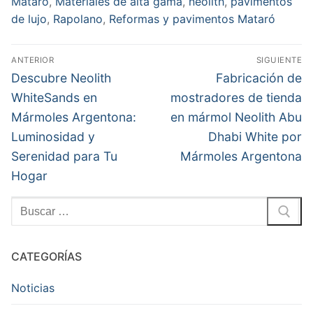
Mataró
,
Materiales de alta gama
,
neolith
,
pavimentos
de lujo
,
Rapolano
,
Reformas y pavimentos Mataró
Navegación
Article
ANTERIOR
SIGUIENTE
Name
de
Entrada
Entrada
Descubre Neolith
Fabricación de
Neolith
anterior:
siguiente:
entradas
WhiteSands en
mostradores de tienda
Rapolano
Mármoles Argentona:
en mármol Neolith Abu
–
Pavimentos
Luminosidad y
Dhabi White por
y
Serenidad para Tu
Mármoles Argentona
Encimeras
Hogar
de
Lujo
Buscar:
Description
Descubre
Neolith
CATEGORÍAS
Rapolano,
color
Noticias
de
la