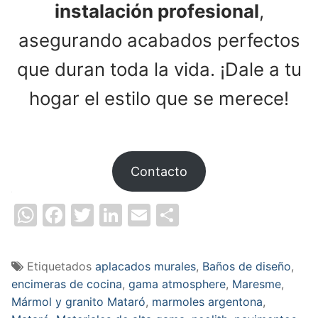
instalación profesional
,
asegurando acabados perfectos
que duran toda la vida. ¡Dale a tu
hogar el estilo que se merece!
Contacto
Summary
WhatsApp
Facebook
Twitter
LinkedIn
Email
Compartir
Etiquetados
aplacados murales
,
Baños de diseño
,
encimeras de cocina
,
gama atmosphere
,
Maresme
,
Mármol y granito Mataró
,
marmoles argentona
,