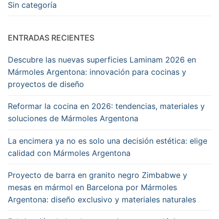
Sin categoría
gama
Atmosphere.
Ideal
para
ENTRADAS RECIENTES
suelos,
baños
Descubre las nuevas superficies Laminam 2026 en
y
Mármoles Argentona: innovación para cocinas y
cocinas.
proyectos de diseño
Instálalo
con
Reformar la cocina en 2026: tendencias, materiales y
Mármoles
soluciones de Mármoles Argentona
Argentona.
Author
La encimera ya no es solo una decisión estética: elige
marmoles
calidad con Mármoles Argentona
argentona
Publisher
Proyecto de barra en granito negro Zimbabwe y
Name
mesas en mármol en Barcelona por Mármoles
marmoles
Argentona: diseño exclusivo y materiales naturales
argentona