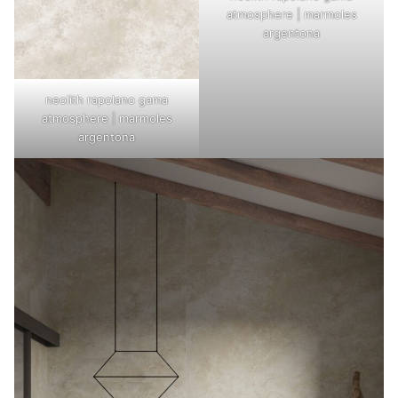
atmosphere | marmoles
argentona
neolith rapolano gama
atmosphere | marmoles
argentona