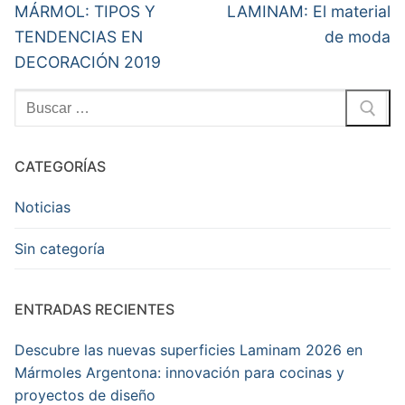
de
Entrada
Entrada
MÁRMOL: TIPOS Y
LAMINAM: El material
anterior:
siguiente:
entradas
TENDENCIAS EN
de moda
Article
DECORACIÓN 2019
Name
SAPIENSTONE
Buscar:
Description
SAPIENSTONE:
CATEGORÍAS
LA
COCINA
FAMILIAR
Noticias
RÚSTICA
Y
Sin categoría
MODERNA
Author
ENTRADAS RECIENTES
sapienstone.es
Publisher
Descubre las nuevas superficies Laminam 2026 en
Name
Mármoles Argentona: innovación para cocinas y
Mármoles
proyectos de diseño
Argentona