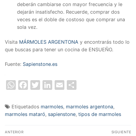
deberán cambiarse con mayor frecuencia y le
dejarán insatisfecho. Recuerde, comprar dos
veces es el doble de costoso que comprar una
sola vez.
Visita
MÁRMOLES ARGENTONA
y encontrarás todo lo
que buscas para tener un cocina de ENSUEÑO.
Fuente:
Sapienstone.es
Summary
WhatsApp
Facebook
Twitter
LinkedIn
Email
Compartir
Etiquetados
marmoles
,
marmoles argentona
,
marmoles mataró
,
sapienstone
,
tipos de marmoles
Navegación
ANTERIOR
SIGUIENTE